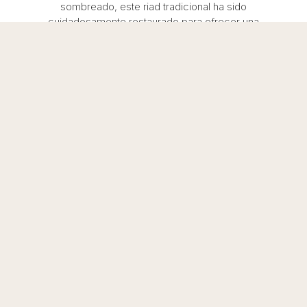
sombreado, este riad tradicional ha sido
cuidadosamente restaurado para ofrecer una
experiencia única a sus huéspedes.
Situado en el corazón de la antigua medina, todo
ha sido rediseñado para que cada pieza tenga su
propia identidad. Si usted está buscando un lugar
único y encantador para su estancia en
Marrakech, el Riad Sassa Finda es una opción
perfecta.