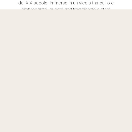
del XIX secolo. Immerso in un vicolo tranquillo e
ombreggiato, questo riad tradizionale è stato
accuratamente restaurato per offrire
un’esperienza unica ai suoi ospiti.
Situato nel cuore della vecchia medina, tutto è
stato ripensato in modo che ogni pezzo abbia la
propria identità. Se siete alla ricerca di un luogo
unico e incantevole per il vostro soggiorno a
Marrakech, il Riad Sassa Finda è la scelta perfetta.