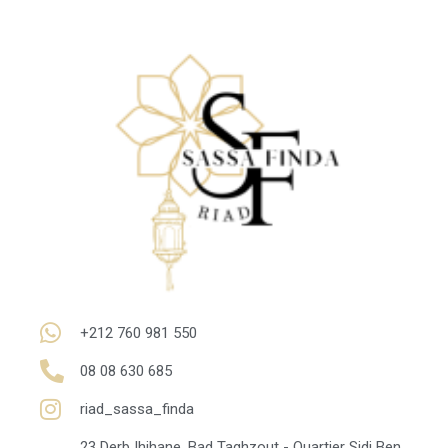
+212 760 981 550
08 08 630 685
riad_sassa_finda
23 Derb Ihihane. Bad Taghzout - Quartier Sidi Ben